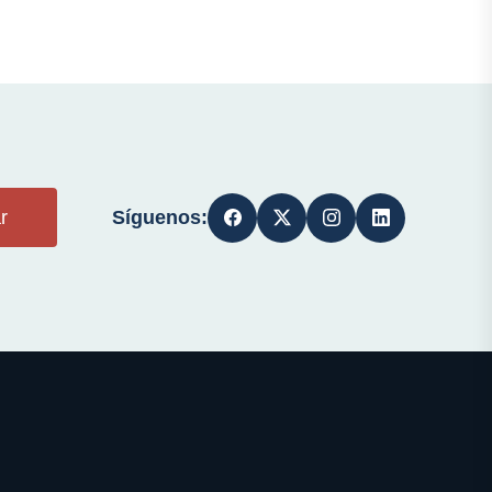
Síguenos:
r