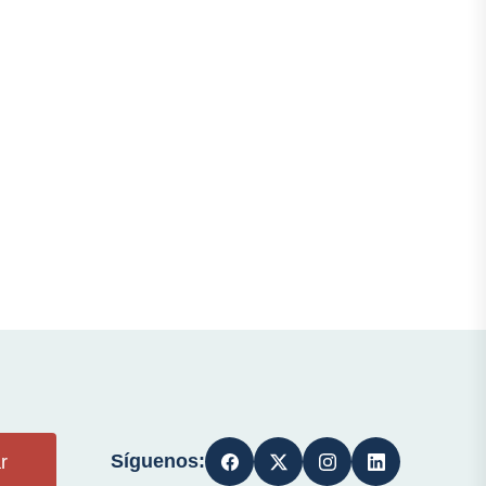
Síguenos:
r