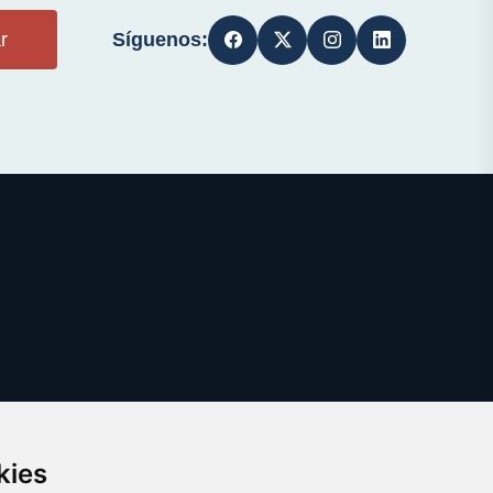
Síguenos:
r
kies