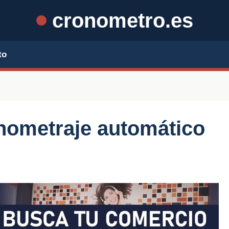
cronometro.es
to
nometraje automático