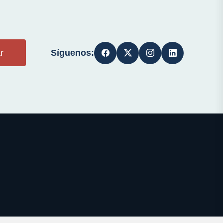
Síguenos:
r