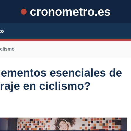
cronometro.es
to
iclismo
lementos esenciales de
aje en ciclismo?