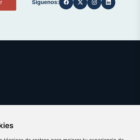
Síguenos:
r
kies